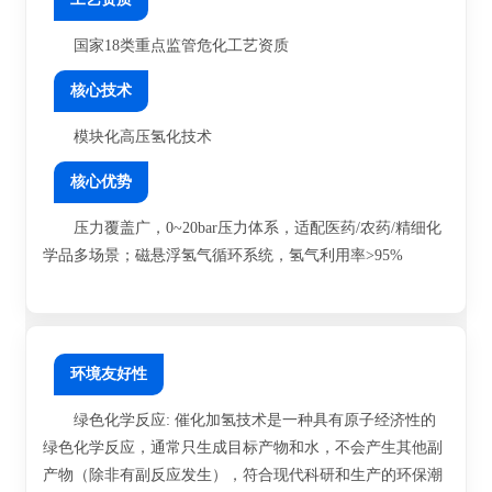
投资者关系
国家18类重点监管危化工艺资质
联系我们
核心技术
邮箱登陆
模块化高压氢化技术
核心优势
EN
压力覆盖广，0~20bar压力体系，适配医药/农药/精细化
学品多场景；磁悬浮氢气循环系统，氢气利用率>95%
环境友好性
绿色化学反应: 催化加氢技术是一种具有原子经济性的
绿色化学反应，通常只生成目标产物和水，不会产生其他副
产物（除非有副反应发生），符合现代科研和生产的环保潮