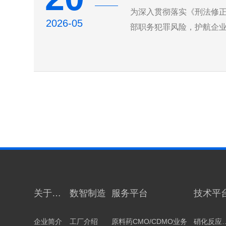
为深入贯彻落实《刑法修
2026-05
部职务犯罪风险，护航企业
题培训，由人力资源中心
全员参训、全员受教。
关于科
数智制造
服务平台
技术平
源
企业简介
工厂介绍
原料药CMO/CDMO业务
硝化反应