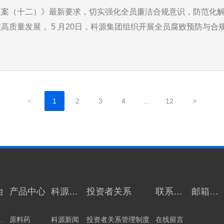
正案（十二）》最新要求，切实强化全员廉洁合规意识，防范化
高质量发展， 5 月20日，科源集团组织开展全员腐败预防与合
、审计中心牵头筹备，采用线上+线下结合的形式，实现全员覆盖
<
1
2
3
4
...
12
>
台
产品中心
科源动
投资者关系
联系我
邮箱登
态
们
陆
技
原料药
科源新闻
投资者关系管理制度
在线留言