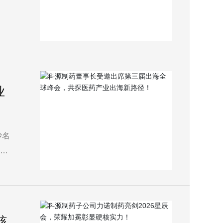
业
沙名
链深
平
核